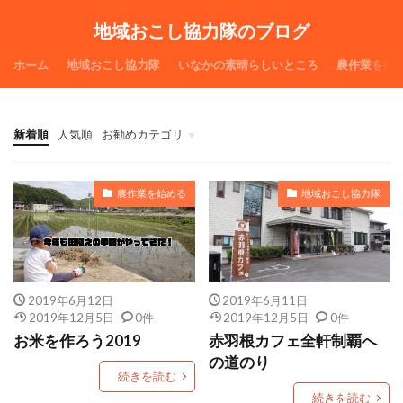
地域おこし協力隊のブログ
ホーム
地域おこし協力隊
いなかの素晴らしいところ
農作業を始
新着順
人気順
お勧めカテゴリ
ホーム
おれの手料理
朝昼晩カレー
農作業を始める
地域おこし協力隊
2019年6月12日
2019年6月11日
2019年12月5日
0件
2019年12月5日
0件
お米を作ろう2019
赤羽根カフェ全軒制覇へ
の道のり
続きを読む
続きを読む