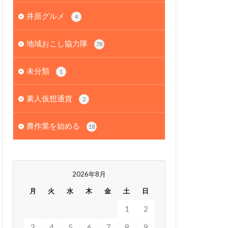
井原グルメ
4
地域おこし協力隊
78
未分類
1
素人仮想通貨
2
農作業を始める
18
2026年8月
月
火
水
木
金
土
日
1
2
3
4
5
6
7
8
9