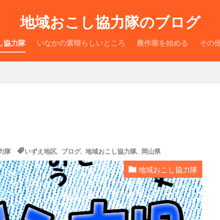
地域おこし協力隊のブログ
し協力隊
いなかの素晴らしいところ
農作業を始める
その
力隊
いずえ地区
,
ブログ
,
地域おこし協力隊
,
岡山県
地域おこし協力隊