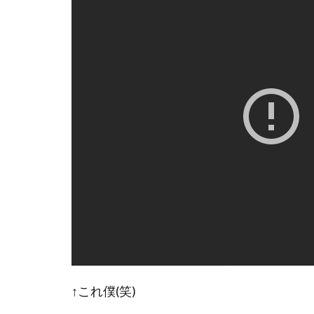
↑これ僕(笑)